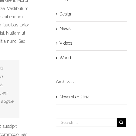
hendrerit. Morbi
itae. Vestibulum
Design
tas bibendum
 faucibus tortor
News
isi. Nullam ut
it a nunc. Sed
Videos
.
World
is
d.
Archives
is
, eu
November 2014
t augue,
 suscipit
m commodo. Sed