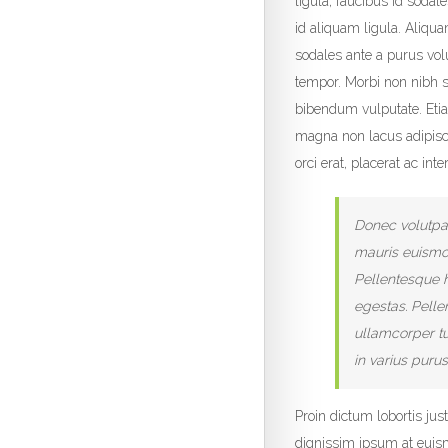
ligula, faucibus id sodale
id aliquam ligula. Aliqu
sodales ante a purus vol
tempor. Morbi non nibh si
bibendum vulputate. Etia
magna non lacus adipisci
orci erat, placerat ac int
Donec volutpat
mauris euismod
Pellentesque h
egestas. Pelle
ullamcorper tur
in varius purus
Proin dictum lobortis ju
dignissim ipsum at eui