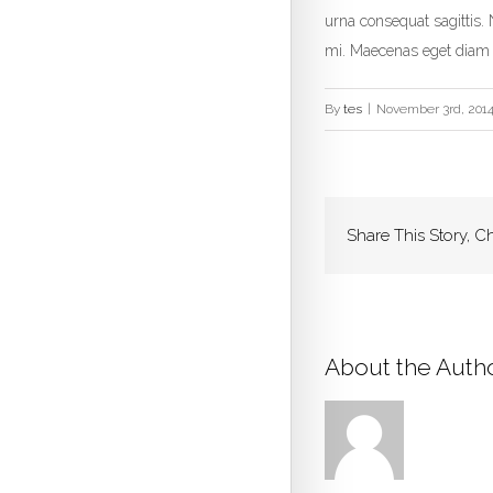
urna consequat sagittis. 
mi. Maecenas eget diam 
By
tes
|
November 3rd, 201
Share This Story, C
About the Auth