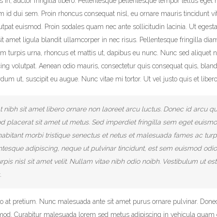
s in, auctor fringilla libero. Pellentesque pellentesque tempor tellus eget 
am id dui sem. Proin rhoncus consequat nisl, eu ornare mauris tincidunt v
utpat euismod. Proin sodales quam nec ante sollicitudin lacinia. Ut eges
t amet ligula blandit ullamcorper in nec risus. Pellentesque fringilla diam
m turpis urna, rhoncus et mattis ut, dapibus eu nunc. Nunc sed aliquet n
ng volutpat. Aenean odio mauris, consectetur quis consequat quis, bland
erdum ut, suscipit eu augue. Nunc vitae mi tortor. Ut vel justo quis et libero
 nibh sit amet libero ornare non laoreet arcu luctus. Donec id arcu qu
 placerat sit amet ut metus. Sed imperdiet fringilla sem eget euismo
abitant morbi tristique senectus et netus et malesuada fames ac turp
ntesque adipiscing, neque ut pulvinar tincidunt, est sem euismod odio
pis nisl sit amet velit. Nullam vitae nibh odio noibh. Vestibulum ut es
.
sto at pretium. Nunc malesuada ante sit amet purus ornare pulvinar. Donec
smod. Curabitur malesuada lorem sed metus adipiscing in vehicula qua