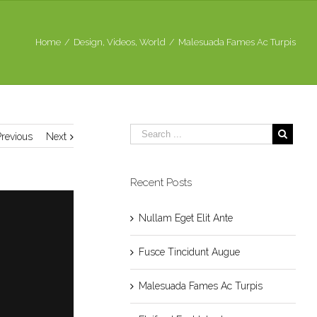
Home
/
Design
,
Videos
,
World
/
Malesuada Fames Ac Turpis
Previous
Next
Recent Posts
Nullam Eget Elit Ante
Fusce Tincidunt Augue
Malesuada Fames Ac Turpis