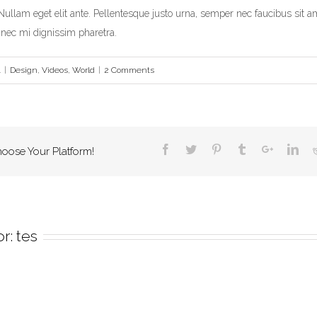
Nullam eget elit ante. Pellentesque justo urna, semper nec faucibus sit a
nec mi dignissim pharetra.
4
|
Design
,
Videos
,
World
|
2 Comments
hoose Your Platform!
or:
tes