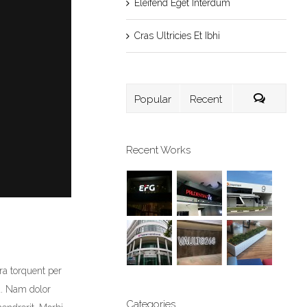
Eleifend Eget Interdum
Cras Ultricies Et Ibhi
Popular
Recent
Recent Works
ora torquent per
a. Nam dolor
Categories