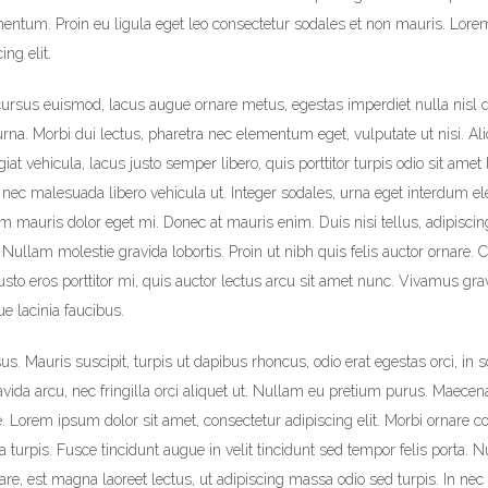
entum. Proin eu ligula eget leo consectetur sodales et non mauris. Lore
ng elit.
 cursus euismod, lacus augue ornare metus, egestas imperdiet nulla nisl 
rna. Morbi dui lectus, pharetra nec elementum eget, vulputate ut nisi. A
at vehicula, lacus justo semper libero, quis porttitor turpis odio sit amet 
nec malesuada libero vehicula ut. Integer sodales, urna eget interdum ele
sim mauris dolor eget mi. Donec at mauris enim. Duis nisi tellus, adipiscin
s. Nullam molestie gravida lobortis. Proin ut nibh quis felis auctor ornare. Cr
justo eros porttitor mi, quis auctor lectus arcu sit amet nunc. Vivamus gra
ue lacinia faucibus.
us. Mauris suscipit, turpis ut dapibus rhoncus, odio erat egestas orci, in s
ravida arcu, nec fringilla orci aliquet ut. Nullam eu pretium purus. Maec
 Lorem ipsum dolor sit amet, consectetur adipiscing elit. Morbi ornare co
a turpis. Fusce tincidunt augue in velit tincidunt sed tempor felis porta. 
e, est magna laoreet lectus, ut adipiscing massa odio sed turpis. In nec 