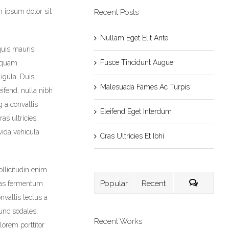
m ipsum dolor sit
Recent Posts
Nullam Eget Elit Ante
quis mauris.
Fusce Tincidunt Augue
liquam
ligula. Duis
Malesuada Fames Ac Turpis
ifend, nulla nibh
g a convallis
Eleifend Eget Interdum
as ultricies,
vida vehicula
Cras Ultricies Et Ibhi
ollicitudin enim
Popular
Recent
enas fermentum
nvallis lectus a
Nunc sodales,
Recent Works
lorem porttitor