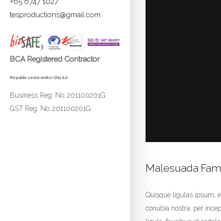
+65 6747 1027
tesproductions@gmail.com
BCA Registered Contractor
(for public sector works) CR11 (L1)
Business Reg. No.:201100201G
GST Reg. No.:201100201G
Malesuada Fame
Quisque ligulas ipsum, eui
conubia nostra, per ince