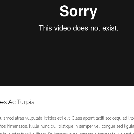
s Ac Turpis
smod atras vulputate iltricies etri elit. Class aptent taciti sociosqu ad lit
ptos himenaeos. Nulla nunc dui, tristique in semper vel, congue sed ligul