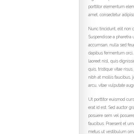
porttitor elementum elem
amet, consectetur adipisci
Nunc tincidunt, elit non
Suspendisse a pharetra u
accumsan, nulla sed feugi
dapibus fermentum orci, 
laoreet nisl, quis dignis
quis, tristique vitae risu
nibh at mollis faucibus, 
arcu, vitae vulputate aug
Ut porttitor euismod curs
erat id est. Sed auctor g
posuere sem vel posuere.
faucibus. Praesent et urn
metus ut vestibulum ornar