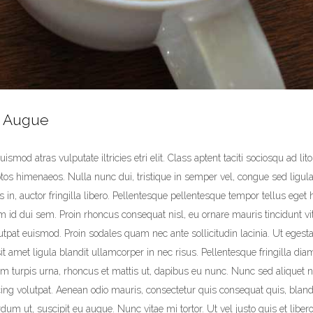
t Augue
smod atras vulputate iltricies etri elit. Class aptent taciti sociosqu ad lit
ptos himenaeos. Nulla nunc dui, tristique in semper vel, congue sed ligul
s in, auctor fringilla libero. Pellentesque pellentesque tempor tellus eget 
am id dui sem. Proin rhoncus consequat nisl, eu ornare mauris tincidunt v
utpat euismod. Proin sodales quam nec ante sollicitudin lacinia. Ut eges
t amet ligula blandit ullamcorper in nec risus. Pellentesque fringilla diam
m turpis urna, rhoncus et mattis ut, dapibus eu nunc. Nunc sed aliquet n
ng volutpat. Aenean odio mauris, consectetur quis consequat quis, bland
erdum ut, suscipit eu augue. Nunc vitae mi tortor. Ut vel justo quis et libero