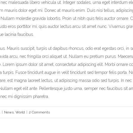
nec malesuada libero vehicula ut. Integer sodales, urna eget interdum ele
sim mauris dolor eget mi. Donec at mauris enim. Duis nisi tellus, adipiscin
s. Nullam molestie gravida lobortis. Proin ut nibh quis felis auctor ornare. Cr
justo eros porttitor mi, quis auctor lectus arcu sit amet nunc. Vivamus gra
ue lacinia faucibus.
us. Mauris suscipit, turpis ut dapibus rhoncus, odio erat egestas orci, in s
ravida arcu, nec fringilla orci aliquet ut. Nullam eu pretium purus. Maec
 Lorem ipsum dolor sit amet, consectetur adipiscing elit. Morbi ornare co
a turpis. Fusce tincidunt augue in velit tincidunt sed tempor felis porta. 
e, est magna laoreet lectus, ut adipiscing massa odio sed turpis. In nec 
Nullam eget elit ante. Pellentesque justo urna, semper nec faucibus sit a
nec mi dignissim pharetra.
4
|
News
,
World
|
2 Comments