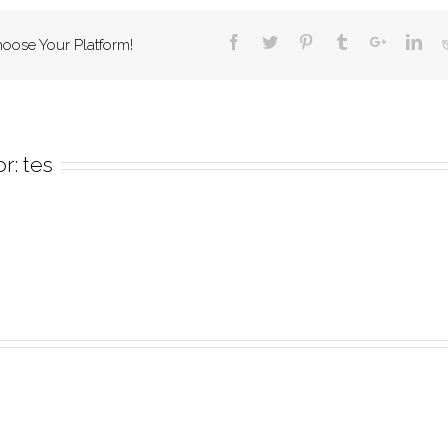
hoose Your Platform!
or:
tes