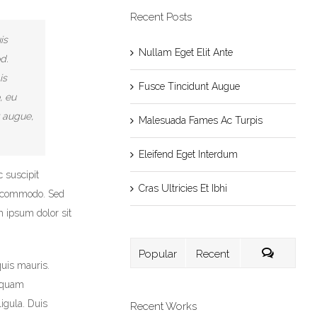
Recent Posts
is
Nullam Eget Elit Ante
d.
is
Fusce Tincidunt Augue
, eu
t augue,
Malesuada Fames Ac Turpis
Eleifend Eget Interdum
 suscipit
Cras Ultricies Et Ibhi
m commodo. Sed
m ipsum dolor sit
Popular
Recent
quis mauris.
liquam
ligula. Duis
Recent Works