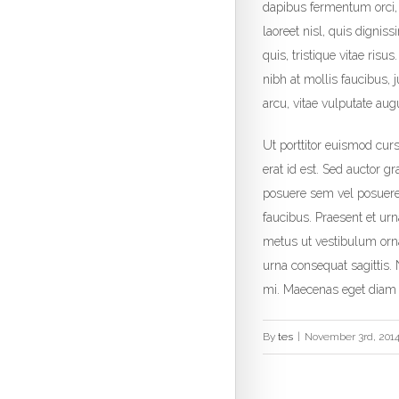
dapibus fermentum orci, 
laoreet nisl, quis dignis
quis, tristique vitae risu
nibh at mollis faucibus, 
arcu, vitae vulputate aug
Ut porttitor euismod curs
erat id est. Sed auctor g
posuere sem vel posuere.
faucibus. Praesent et urn
metus ut vestibulum ornar
urna consequat sagittis. 
mi. Maecenas eget diam 
By
tes
|
November 3rd, 201