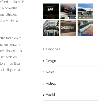
ifend, nulla nibh
g a convallis
as ultricies,
vida vehicula
ollicitudin enim
enas fermentum
Categories
nvallis lectus a
Nunc sodales,
Design
lorem porttitor
met, aliquam at
News
Videos
World