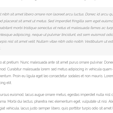
 nibh sit amet libero ornare non laoreet arcu luctus. Donec id arcu qu
 placerat sit amet ut metus. Sed imperdiet fringilla sem eget euismo
abitant morbi tristique senectus et netus et malesuada fames ac turp
ntesque adipiscing, neque ut pulvinar tincidunt, est sem euismod odio
pis nisl sit amet velit. Nullam vitae nibh odio noibh. Vestibulum ut es
.
sto at pretium. Nunc malesuada ante sit amet purus ornare pulvinar. Donec
smod. Curabitur malesuada lorem sed metus adipiscing in vehicula qua
entum. Proin eu ligula eget leo consectetur sodales et non mauris. Lore
ng elit.
 cursus euismod, lacus augue ornare metus, egestas imperdiet nulla nisl 
rna. Morbi dui lectus, pharetra nec elementum eget, vulputate ut nisi. A
at vehicula, lacus justo semper libero, quis porttitor turpis odio sit amet 