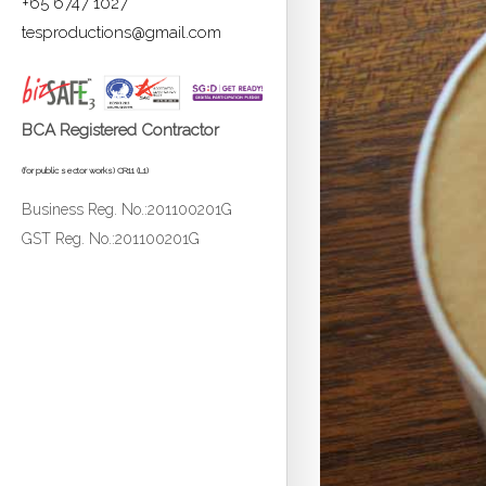
+65 6747 1027
tesproductions@gmail.com
BCA Registered Contractor
(for public sector works) CR11 (L1)
Business Reg. No.:201100201G
GST Reg. No.:201100201G