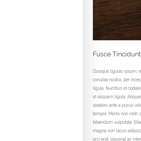
Fusce Tincidun
Quisque ligulas ipsum, eui
conubia nostra, per ince
ligula, faucibus id sodale
id aliquam ligula. Aliqu
sodales ante a purus vol
tempor. Morbi non nibh si
bibendum vulputate. Etia
magna non lacus adipisci
orci erat, placerat ac int