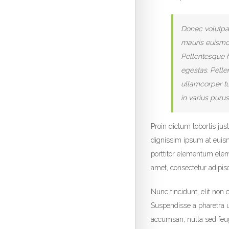
Donec volutpat
mauris euismod
Pellentesque h
egestas. Pelle
ullamcorper tur
in varius purus
Proin dictum lobortis ju
dignissim ipsum at eui
porttitor elementum elem
amet, consectetur adipisci
Nunc tincidunt, elit non
Suspendisse a pharetra u
accumsan, nulla sed feugi