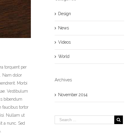
Design
News
Videos
World
ora torquent per
a. Nam dolor
Archives
hendrerit. Morbi
itae. Vestibulum
November 2014
tas bibendum
 faucibus tortor
isi. Nullam ut
it a nunc. Sed
.