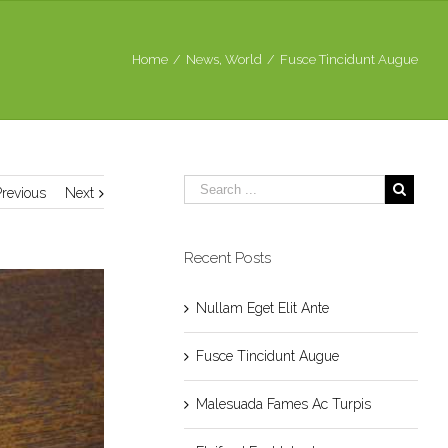
Home
/
News
,
World
/
Fusce Tincidunt Augue
Previous
Next
Recent Posts
Nullam Eget Elit Ante
Fusce Tincidunt Augue
Malesuada Fames Ac Turpis